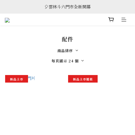
🎈雲林斗六門市全新開幕
🎈雲林斗六門市全新開幕
🎁 消費滿8萬享95折，滿12萬享9折優惠，部分商品除外
🎈雲林斗六門市全新開幕
配件
商品排序
每頁顯示 24 個
新品上市
新品上市優惠