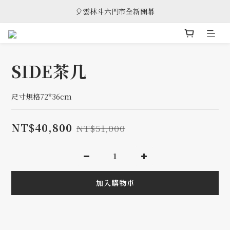
🎈雲林斗六門市全新開幕
🎈雲林斗六門市全新開幕
🎁 消費滿8萬享95折，滿12萬享9折優惠，部分商品除外
🎈雲林斗六門市全新開幕
SIDE茶几
尺寸規格72*36cm
NT$40,800
NT$51,000
加入購物車