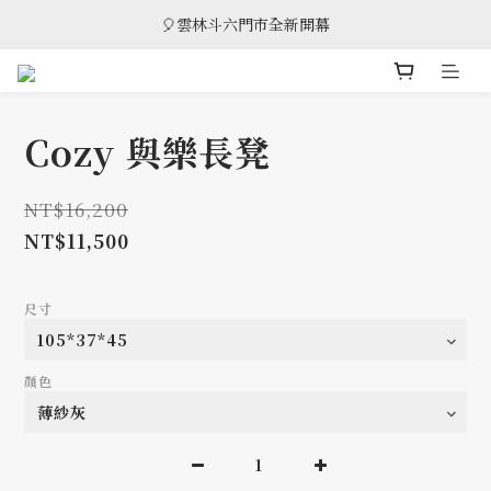
🎈雲林斗六門市全新開幕
🎈雲林斗六門市全新開幕
🎁 消費滿8萬享95折，滿12萬享9折優惠，部分商品除外
🎈雲林斗六門市全新開幕
Cozy 與樂長凳
NT$16,200
NT$11,500
尺寸
顏色