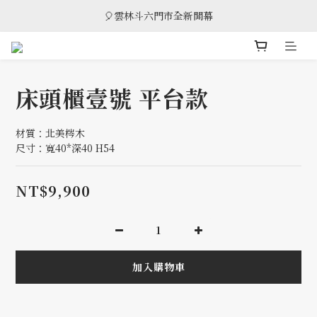
🎈雲林斗六門市全新開幕
🎈雲林斗六門市全新開幕
🎁 消費滿8萬享95折，滿12萬享9折優惠，部分商品除外
🎈雲林斗六門市全新開幕
床頭櫃壹號 平台款
材質：北美梣木
尺寸：寬40*深40 H54
NT$9,900
加入購物車