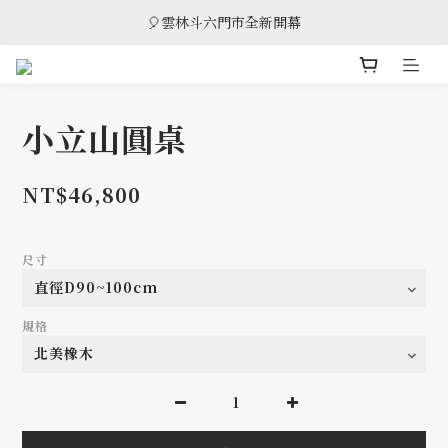
🎈雲林斗六門市全新開幕
🎈雲林斗六門市全新開幕
🎁 消費滿8萬享95折，滿12萬享9折優惠，部分商品除外
🎈雲林斗六門市全新開幕
小立山圓桌
NT$46,800
尺寸
規格