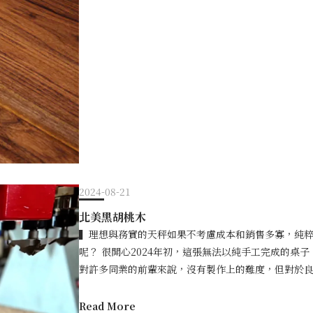
水、抗汙和抗熱性能，能讓傢俱不易磨損，更加耐用。 
軟如肌膚，耐久如永恆的秘密 許多朋友對原木傢俱/
別保養，即可長期使用 4. 阻隔環境對原木影響： 
傢俱容易因為水氣、熱湯油漬的傾灑而遭到汙染，但
壽命。 5. 觸感細膩平滑：原木因經過反覆打磨上
問題，讓原木傢俱/實木傢俱不需精心呵護，也能陪伴
就是防水性佳、不易磨損，且容易清潔，但相對也有以下
如字面上的意思，代表了良品所有家具的每塊木料，
透氣： 樹脂覆蓋形成的保護層，會封住木材的氣孔，
面上高級的原木傢俱/實木傢俱塗磨次數約為3次，中級
選擇，改善這個問題。 2. 較難自行填補： 上漆傢
獨創，也是良品認為要讓原木傢俱/實木傢俱呈現最佳
身的優點就是耐用、不易磨損，不需要如推油家具需定
次的塗磨呢？首先是為了要讓木料在保留原木質感的
的種類與等級，會顯著影響原木家具質感，需慎選。 
材，觸感細膩如嬰兒肌膚，並有著天絲般的光澤質感
害，因此務必選擇經重金屬等安全認證的塗料，確保
呵護。更重要的是，「五塗五磨」可以提供原木更佳
唯一通過歐盟UNI認證，業界同級產品最高，不含八
後續的維護和保養都無須擔心。 「五塗五磨」是良品
食品接觸。 上漆塗料的選擇除了上漆本身的特性外，
序。 「五塗五磨」工法解析：15天的堅持，讓原木質
2024-08-21
全性。在質感方面，不同塗料產生的保護膜厚度存在差
漆和五次磨光工序。平均每片板材完成五塗五磨的工序
好，而壓克力面漆膜較輕薄，能保留天然的木紋質感
北美黑胡桃木
「五磨」的重要意義，以及能為原木帶來什麼樣的變化
作品。在安全性方面，高級塗料雖價格較高，但往往
▍理想與務實的天秤如果不考慮成本和銷售多寡，純
關鍵步驟之一，能在傢俱表面形成保護膜，使原木家
在保障用戶健康和環保方面具有明顯優勢。相反，廉
呢？ 很開心2024年初，這張無法以純手工完成的桌
中，堅持不使用一般木桌常用的NC漆，而採與良品獨
物質，對家人健康構成潛在風險。 以下是市面上常見
對許多同業的前輩來說，沒有製作上的難度，但對於良
裝。雖然價格相比市面一般漆料多了10倍，但此漆料
適用場景：註：此表僅供參考各類型塗料一般特性，實
廠導入CNC木工加工機、設計出手工無法完成的桌腳
歷高達五次的塗裝工序，包括第一次的頭度底漆，三
裝工法：五塗五磨 推油與上漆兩種塗裝工法，都有各
時間，都在預備未來更進階的設計。講究與堅持，是良品
Read More
的打磨提供更良好的附著效果，最後的面漆則特別選