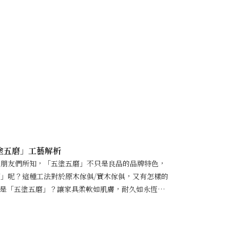
塗裝的優點 b.上漆塗裝的缺點上漆塗料的選
裝工法優勢 什麼是推油塗裝？推油塗裝的優缺點 推
理是將天然植物油塗抹在木材表面，達到防水和防塵的
封閉木材的導管，讓其能順暢呼吸，因此原木天然紋理
生感。 推油塗裝的優點： 1. 保留木料毛孔通透：
自然散發，尤其適用於具有獨特香氣的原木品種，如檜
保養與修復： 推油傢俱相對容易自行修復，可以使用砂
感： 推油能讓您極大化感受到木材的原生感，是一些人
裝的缺點： 1. 需定期保養傢俱： 推油家具需要定
導致木料受損，讓油汙傷害傢俱表面，如餐桌上經年累
調自然無妝感，也較難填補原木本身的凹陷與瑕疵。 3.
仍保持敞開狀態，因此傢俱的表面容易受到環境的影響
塗五磨」工藝解析
「上漆」是指將塗料塗在木材表面，讓塗料中含有的樹
多朋友們所知，「五塗五磨」不只是良品的品牌特色，
俱能防水耐污，容易清潔，較不需煩惱保養問題。上漆
」呢？這種工法對於原木傢俱/實木傢俱，又有怎樣的
漆的主要目的是把木材包覆，避免原木水分脫出，底漆
麼是「五塗五磨」？讓家具柔軟如肌膚，耐久如永恆的
層。而面漆則作為最後的薄膜層，完整地覆蓋在原木表
感完全呈現五次上漆五次磨光「五塗五磨」後的家具，
上漆塗裝的優點： 1. 清潔方便快速： 塗料會於原
家具如肌膚滑嫩，天絲潤澤承受生活的挑戰：耐高溫、
易。 2. 不易磨損，更加耐用： 上漆提供出色的防
家具最到位的安全感 什麼是「五塗五磨」？讓家具柔