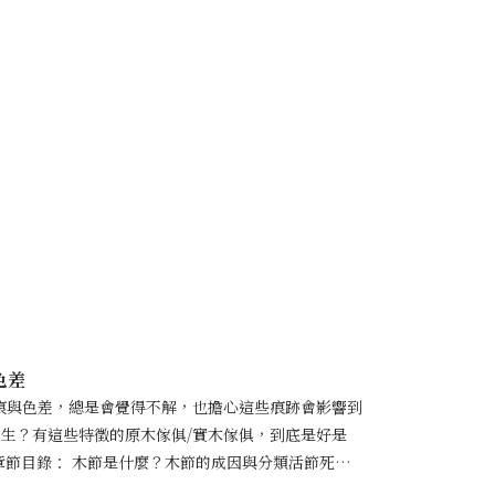
設計力與工藝技術，在探索創新的過程中，不僅以多項
居家空間，營造出自然與高級感並存的風格。希望能以
與縱向承重。就像一代宗師穩穩紮著馬步，無論搖晃或
講究的塗裝工法「五塗五磨」，塑造堅實的品牌特色。
人，與世界同步的頂級家具品質。 最到位的安全感1.
與安心。 立即預約展間體驗 LINE 一對一專人客
獨家進口塗料，進行高達五次的塗裝與五次打磨，讓原
、耐磨與耐用性。 2.膠合黏著使用「太棒防水木工
越機器限制，讓櫃除了極致安心之外，更讓美在每個細
物管理局合格證明，並符合歐洲E1環保標準，無毒且不
即預約展間體驗 LINE 一對一專人客服
訂製 手工打
分區、抽櫃
對家人
新的美學設計，讓良品服務的每個家庭，都能安心舒適
格刀附著力 表面粉塵保持 耐磨測試 塗膜表面冷熱循環 SGS
色差
痕與色差，總是會覺得不解，也擔心這些痕跡會影響到
生？有這些特徵的原木傢俱/實木傢俱，到底是好是
章節目錄： 木節是什麼？木節的成因與分類活節死節原
裂痕的處理方式原木傢俱的色差樹木不同部位的色差日