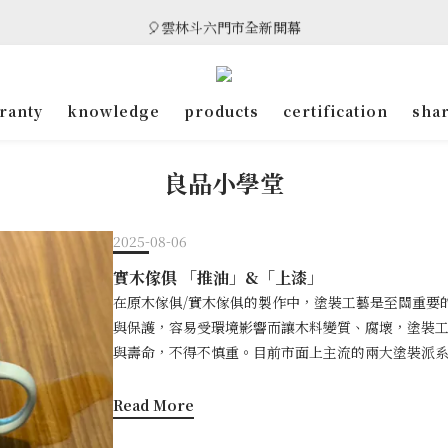
🎈雲林斗六門市全新開幕
🎈雲林斗六門市全新開幕
🎁 消費滿8萬享95折，滿12萬享9折優惠，部分商品除外
ranty
knowledge
products
certification
sha
🎈雲林斗六門市全新開幕
良品小學堂
2025-08-06
實木傢俱 「推油」&「上漆」
在原木傢俱/實木傢俱的製作中，塗裝工藝是至關重要
與保護，容易受環境影響而讓木料變質、腐壞，塗裝
與壽命，不得不慎重。目前市面上主流的兩大塗裝派
護者，許多朋友在選購原木傢俱/實木傢俱時，也常陷
差在哪？各有什麼優缺點？ 今天，讓我們一起系統性
Read More
擇最適合自家傢俱的塗裝工藝。 章節目錄： 