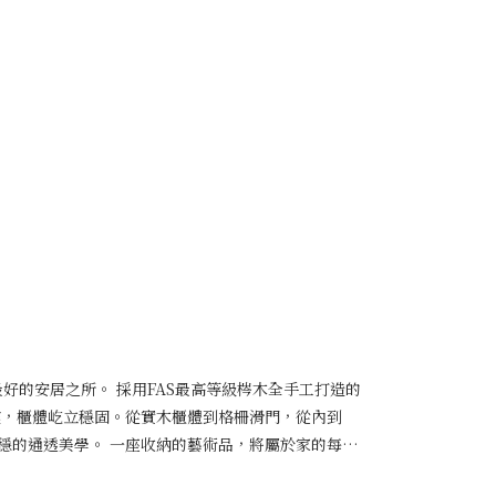
的清潔和更強大的保護力，觸手細膩平滑，但可能會失
信任，給予良品智作自由發展的空間，加速了新產品的誕
空間，讓水蒸氣被封住無法蒸散，使家具受到損害。良
裝工藝技術，思考如何保留兩種塗裝法的優勢，終於創
生！新品將於各門市與大家見面～ 設計專利｜專利字號 D238201
性，也能使木料保持天然的呼吸作用，並更適應所在環
歷五次上漆塗裝與五次打磨，讓木料在保留原木質感的
留原始透氣感，讓家具可以長長久久。 五次磨光 一塊
護力，後續不需特別維護和保養，用講究，陪伴家長長
成家具，必定需要經過修護與打磨。為了讓木料呈現細
漆的效果五塗五磨加工後的桌板，保留原木紋理質感
的打磨工序。每次塗漆後，我們專業的技師會對面料進
五塗五磨」塗裝工法優勢 1. 安心認證： 使用全台
220號到400號，去除塗層表面多餘的漆料，讓木材表
獨家進口塗料，不含八大重金屬和甲醛，同時獲得了美
質感得以完美呈現。水砂紙「五塗五磨」後的家具，與
貼，完美貼合木料： 塗料具有出色的密度和黏附性，能
如肌膚滑嫩，天絲潤澤 與一般家具相比，用「五塗五
。 3. 耐熱、耐污、免保養：經過五塗五磨工法，能
越，每塊板材被精心塗裝和打磨後，能擁有如嬰兒肌膚
要正常使用，就能保持長期穩定，免去保養維護的煩
可以感到肌膚一寸寸被呵護，超乎想像的細緻柔軟，能
帶來觸感如肌膚，潤澤如天絲的極致舒適感受，更保留木
的舒適度！下次來良品，不妨實際摸摸看，坐坐看，體
 刮擦修復容易：如果傢俱表面被刮擦，也可向我們索取
在保留原木質感外，同時達到最細膩的觸感」 承受生
下影片示範） 關於良品「五塗五磨」工法的詳細說
口塗料經歐盟UNI認證，透氣性為市面最高。再經五塗
磨」工藝解析》
受高達150度的高溫，無論是不小心打翻熱茶、或將熱
____ 經過以上分析，您是否對推油和上漆這兩種塗裝工法，有了更
對生活中熱湯灑落、熱鍋直燙的小意外，都不再為桌面
震，櫃體屹立穩固。從實木櫃體到格柵滑門，從內到
於個人偏好和實際需求，您可以根據日常的保養習慣、
具 良品知道，消費者對原木傢俱/實木傢俱的追求，不
沈穩的通透美學。 一座收納的藝術品，將屬於家的每個
選擇。此外，您也可以考慮良品的五塗五磨塗裝，讓原
「五塗五磨」的加工程序，不僅可以為木料提供極佳保
，成為365天沈浸在美學中的溫情款待。 獨家
能陪伴家長長久久。 關於良品智作： 台灣高端原木家
裝，能讓家具不僅能擁有平滑細緻的觸感，更保留木材