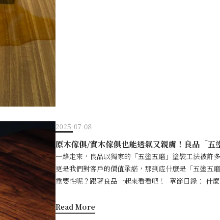
推油塗裝的缺點什麼是上漆塗裝？ a.上漆
擇良品的獨家塗裝工法：五塗五磨良品「五塗五磨」塗
油是一種歷史悠久的原木傢俱/實木傢俱塗裝方法，原
防護效果。推油方法的獨特之處在於，塗層並未完全
和質感，甚至是香氣都能夠保留，讓傢俱具有吸引人的原
推油能使木材的導管保持通透，也能讓原木的香氣能
木和肖楠，就很適合以推油工法塗裝。 2. 容易自行
紙進行簡單的保養和維護。 3. 讓傢俱維持木材原生
鍾愛的特點，但有些人也會覺得手感過於粗糙。 推油塗
期維護保養，如果疏於保養，可能會失去保護功能，
月沾染的油漬。 2. 填補效果較不佳： 推油傢俱強
2025-07-08
容易受環境影響龜裂：由於推油處理後的原木，導管
原木傢俱/實木傢俱也能透氣又親膚！良品「五
而產生龜裂。 什麼是上漆塗裝？上漆塗裝的優缺點 
一路走來，良品以獨家的「五塗五磨」塗裝工法被許
脂、聚氨酯或硬化劑等物質，形成保護膜，讓原木傢
更是我們對客戶的價值承諾，那到底什麼是「五塗五磨
一般可分為頭度底漆、底漆和面漆三個階段。頭度底
重要性呢？跟著良品一起來看看吧！ 章節目錄： 什
的主要作用則是填平原木中的毛細孔，同時增強保護
秘密「五塗五磨」工法解析：15天的堅持，讓原木質
面，讓傢俱表面有啞光質感，並實現全面的保護效果。 
與一般家具相比有什麼不同？觸感與質感的盛宴：讓
Read More
木表面形成一層樹脂保護膜，類似於釉料，使清潔更加容
防水、耐久良品的承諾：自然、質感與安心並存的原木