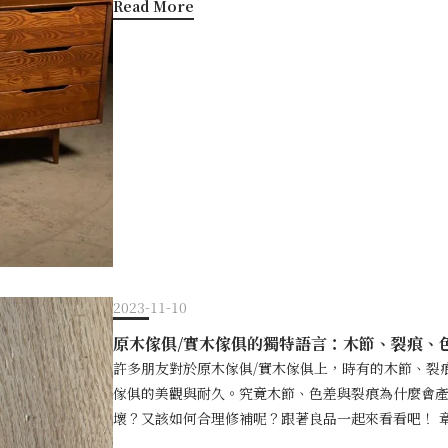
抗扭力蝴蝶腳座｜水平耐震縱向承重 以建築「剪力結構牆」技法，首創「抗扭力蝴蝶腳座」，厚度20mm
Read More
居，秉持著對美學和細節的追求，10餘年來不斷深研
原有的質感和透氣性，使每一件良品家具都能為您的
的「蝶翼」結合交叉支架，賦予櫃子建築級水平耐震
原木設計專利晉升為台灣原木家居領航者，更因極致
五倍用心，帶來不只五倍的質感與安全感，帶給您與家
存放易碎物品，都能安全無虞。 即使在櫃底，也要精研最能超越時間的美學，以最高規格，珍視家的每一樣
期待以講究的堅持，讓更多家庭體驗高端原木家居的品味
五塗五磨頂級塗裝：以全台唯一歐盟UNI認證義大利
器物，是「蝴蝶腳座滑門櫃」穩固的秘密。 一座收納的藝術品創意來自靈感，更來自對生活的細膩感知，
服
木如嬰兒肌膚般滑嫩，天絲般細膩光澤，大幅提高防水
「蝴蝶腳座滑門櫃」櫃體由職人全手工打造，得以超
膠」：本產品為食品級黏著劑，通過FDA美國食品藥
節中綻放。 手工推染，木紋清晰優美 以純手工推染上色，保留原汁原味的木紋線條，不因染
含任何有機溶劑，不含甲醛刺激，可安全與食品接觸 立
色，而掩蓋自然之美。共有6款色系，可搭配各種居家氛圍！ 超越機器限制，為家量身
造能超越機器的系統化，為您量身訂做最細膩體貼的家具。 「蝴蝶腳座滑門櫃」櫃體尺寸、收納
與滑門位置皆可依照您的指示訂做，滿足家的不同需求。 出處：客戶案例・邱O芳小姐 講究，是
最體貼的溫柔 家永遠是靈魂最柔軟的港灣，所有放不下的，在家都能放下。 在良品的十載時光裡，我們始
終想以最安全穩固的工藝、日久月長的舒適度、與創
的享受最高品質的原木家居。 對家人，再好也不過，而講究細膩的家具，則是對家人最體貼的溫柔，正因
如此，所有的深究與堅持都會有意義。 最到位安全感 五塗五磨頂級塗料，通過六大認證 八大金屬檢測 百
2023-11-10
原木傢俱/實木傢俱的獨特語言：木節、裂痕、
許多朋友對於原木傢俱/實木傢俱上，時有的木節、裂
傢俱的美觀與耐久。究竟木節、色差與裂痕為什麼會產
壞？又該如何合理修補呢？跟著良品一起來看看吧！ 
木傢俱上的木節原木傢俱的裂痕裂痕的產生原因不同