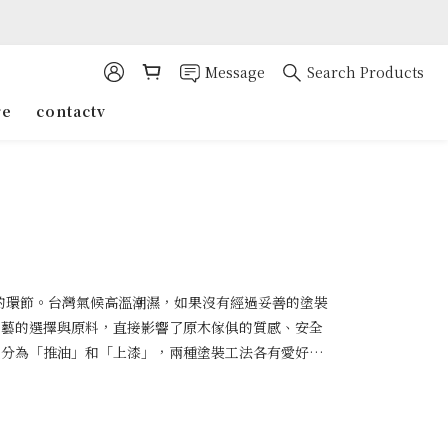
Message
Search Products
re
contactv
的環節。台灣氣候高溫潮濕，如果沒有經過妥善的塗裝
工藝的選擇與原料，直接影響了原木傢俱的質感、安全
系分為「推油」和「上漆」，兩種塗裝工法各有愛好擁
入推油或上漆塗裝的抉擇。到底推油和上漆的塗裝工法
了解這兩大塗裝方式的區別與各自優缺點，讓您能夠選
什麼是推油塗裝？ a.推油塗裝的優點 b.