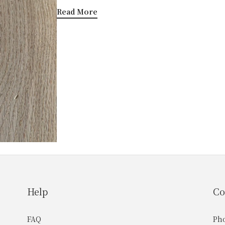
照程度不同的色差塗料吸收程度不同的色差原木傢俱
Read More
的修補方法結語關於良品智作木節是什麼？木節的成因
與原板材略為不同的一圈圈紋理，這些紋理就是「木
包覆後形成的圓圈狀痕跡，而依據枝幹被包覆時的狀態
節：由於樹木的主幹與枝幹共同成長，所以會出現主
活著的樹枝仍然與樹幹連在一起，接受著從根部吸收
合，不易脫落。顏色通常會比木材深一些，淡褐或咖啡
反，如果枝幹停止生長，死枝幹再被持續成長的主幹
脫離不相連，常呈現為一圈圈深色或黑色同心圓或節
相較活節更不穩定，隨著時間和溫差改變，可能會有從
傢俱上的木節有樹枝的地方就有木節的存在，原木傢俱
也有沒有木節的木材「無節材」，但只存在於近根部
在原木傢俱/實木傢俱的製作過程中，通常會將嚴重影
保留，為傢俱增添更多原生美感，大片板材中難免會
家具耐久與美感下，成為獨特的風景。 原木傢俱/實
Help
Co
木傢俱時擔心的一點，既喜愛原木的質感，卻又擔心
什麼有些原木傢俱/實木傢俱，會隨著時間產生裂痕或
FAQ
Ph
因原木由於其天然性質，細胞在排列上具有隨機性，