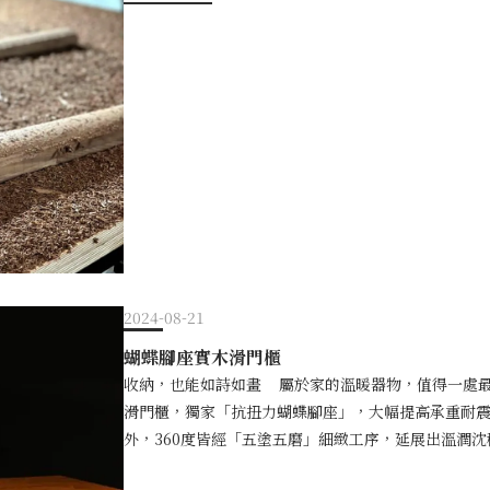
原始，且需要更多的日常保養。上漆則提供了更方便
量是一般產品的4倍量-結構全新設計-感謝楊先生的
紋理。不同於市面上的漆料往往會使木料失去呼吸的
去一些木材的質感。10餘年來，良品智作不斷深研塗
品使用的漆料，不僅能賦予木料高度的防水、耐磨特
出獨家的塗裝技術「五塗五磨」。每塊木料，都會經
境的濕度。因此雖然有高達五次的上漆，也能讓原木保
同時，達到細膩如肌膚的觸感，並讓原木有更佳的防
原始的天然木料，難免會有粗糙、尖銳的部分，要做
久久。五塗五磨示意板，圖中為經二、三度砂磨與上
緻滑順的觸感，除了五次塗漆，還需要經過五次精細
外，兼具細膩如肌膚的觸感，並散發天絲般光澤 良品「
行更細膩的打磨，砂磨從80號砂紙、120號、180號、
唯一通過歐盟UNI認證，業界同級產品最高，義大利
面更加平滑，更易於吸附下一層漆，使家具的觸感與
國食品級認證，能安心與食品接觸。 2. 漆層綿密服
一般家具相比有什麼不同？觸感與質感的盛宴：讓家具
夠緊密貼合木材表面，以至於肉眼難以察覺漆層的存在
磨」法製作出的家具，在觸感和質感上都有顯著的超
顯著提高家具防水、防油、耐污、易清潔的性能，只
般的觸感，以及天絲般的潤澤。在上面或坐或臥，都
惱。 4. 絕佳的觸感與高級感：五塗五磨能為原木
消除身心所有疲憊，讓您驚訝，原木家具也能有這樣
材原有的質感，以講究，帶給家人最好的溫柔。 5.
2024-08-21
會觸感與質感的盛宴～「五塗五磨」處理後的板材，能
匹配木色染料輕點修復，讓傢俱煥然一新。（可參考以
活的挑戰：耐高溫、防水、耐久 良品採用的義大利進
蝴蝶腳座實木滑門櫃
明 可見 ：《原木家具也能透氣又親膚！良品「五塗五
五磨的處理，能讓家具防水、耐污性都極強、並能夠承
收納，也能如詩如畫 屬於家的溫暖器物，值得一處最好的安居之所。 採用FAS最高等級梣木全手工打造的
_______________________________
鍋直接放在上面，都不會讓桌面起霧與反白。讓您面
滑門櫃，獨家「抗扭力蝴蝶腳座」，大幅提高承重耐
深入的瞭解呢？選擇推油或上漆塗裝，主要還是取決
擔心。 良品的承諾：自然、質感與安心並存的原木家
外，360度皆經「五塗五磨」細緻工序，延展出溫潤
傢俱的預計使用年限、對質感外觀的喜好等因素進行
僅停留於質感與美感，更需要與生活緊密相扣。透過
珍貴當下，存於一櫃，不只是盛放器物的滑門櫃，更讓生活
木家具保留細膩溫潤的原木質感外，不需精心呵護，也
護，提高防水、防油、防污染的性能，高達五次的塗