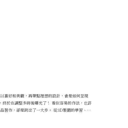
3. 免保養：上漆塗裝後的傢 俱，正常情況下不需特
實木傢俱常有「難以保養」的印象，認為原木傢俱/實木
上漆能夠有效降低環境因素對木材的影響，讓傢俱有更長
其實，只要搭配優質的塗裝工法，就可以完全解決這個
漆，觸感會較推油細膩平滑。如上所述，上漆最大的優點
家長長久久。「五塗五磨」是良品獨家的塗裝技術，正
缺點： 上漆塗裝的缺點： 1. 原木氣孔被封，較不
都會經歷「五次塗裝」與「五次打磨」，一般來說，市
導致木材失去一些原生質感，但可以透過塗料與工法的
品則是1-2次，高達五次的塗磨工法是台灣前所未有的
俱如果受損，可能無法像推油傢俱自行修補，但因上漆本
狀態，必須為之的加工程序。為什麼良品會進行高達五
期保養修護。 3. 傢俱質感易因塗料等級影響：塗料
同時，達到最佳的觸感，經過「五塗五磨」處理的板
4. 塗料需經安全認證：劣質塗料可能對環境及人體有
，在讓原木充滿溫度與生命力之外，給您與家人最好的
使用上的安心無憂。如良品使用的義大利塗料，為全台
的防護，達到最強的防水、抗污、抗熱的防禦力，讓您
大重金屬和甲醛，同時獲得美國食品級認證，能安心與
認為要讓原木家具呈現最佳狀態，必須為之的加工程
塗料的種類與等級，也會顯著影響原木家具質感與安
感完全呈現 「五塗五磨」的工法包括兩部分：五次上
異，如PU漆產生的保護膜厚度厚，質感相對來說不
，需耗時15天。以下就讓良品來為您解說「五塗」與
，但由於需要更複雜的施工工藝，常用於精品高單價木
吧！ 五次上漆 上漆工序是原木傢俱/實木傢俱製作的
會具備多項安全認證，避免塗料中含甲醛等有害物質，
粹以喜好和美觀，再帶點理想的設計，會是如何呈現
具得以防水、抗污，避免染色、油漬。良品的五塗工序
價塗料則無法提供同等程度的安全性保障，能含有有害
子，終於在調整多時後曝光了！ 看似容易的作法，也許
家合作，歐盟UNI認證義大利原裝進口塗料，來進行塗
塗料的比較表，能幫助您更好地瞭解不同塗料的特點和
品智作，卻是跨出了一大步。 從3D製圖的學習、工
經歐盟UNI認證，透氣性與細膩感，都為市面最高。經
際塗料可能因價格、等級不同有所差異 良品的獨家塗
、控制機器乖乖聽話，無數次的調整校正，不知多長的
次底漆以及最後的面漆，每一次底漆的塗裝，都為後續
自的優勢與不足，推油保留了木材的原生感，但觸感較
智作的態度後記：這張桌，-CNC運作6小時-材料用
用具有消光特性的頂級面漆，使木料保持原有的質感與