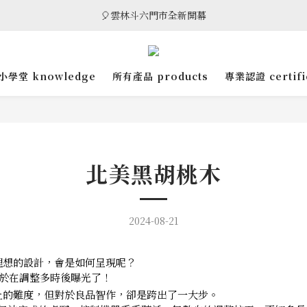
🎈雲林斗六門市全新開幕
🎁 消費滿8萬享95折，滿12萬享9折優惠，部分商品除外
🎈雲林斗六門市全新開幕
小學堂 knowledge
所有產品 products
專業認證 certifi
北美黑胡桃木
2024-08-21
理想的設計，會是如何呈現呢？
終於在調整多時後曝光了！
上的難度，但對於良品智作，卻是跨出了一大步。