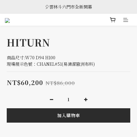
🎈雲林斗六門市全新開幕
🎈雲林斗六門市全新開幕
🎁 消費滿8萬享95折，滿12萬享9折優惠，部分商品除外
🎈雲林斗六門市全新開幕
HITURN
商品尺寸:W70 D94 H100
現場展示色號：CHANEL#51(易清潔歐洲布料)
NT$60,200
NT$86,000
加入購物車