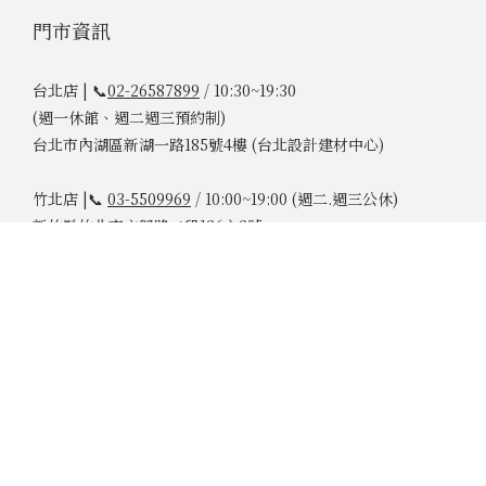
門市資訊
台北店 | 📞
02-26587899
/ 10:30~19:30
(週一休館、週二週三預約制)
台北市內湖區新湖一路185號4樓 (台北設計建材中心)
竹北店 |📞
03-5509969
/ 10:00~19:00 (週二.週三公休)
新竹縣竹北市文興路二段126之2號
台中店 |📞
04-24266363
/ 10:00~19:00
台中市西屯區中清路三段342號
雲林店 |📞
05-5377080
/ 08:30~17:30 (週一公休)
09:00~18:00 (週六週日 )
專屬預約時段 週一~周日 10:00、14:00、19:00
雲林縣斗六市斗六六路206號