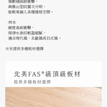
強韌穩固耐衝擊，
典雅山型紋層次分明，
能輕易融入各種風格空間。
· 梣木
硬度高耐衝擊，
規律水波紋輕盈細膩，
適合現代風、北歐風或日式風。
※另提供多種板材選擇