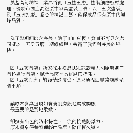
奠基高訂精神，業界首創「五塗五磨」塗裝細磨板材處
理，優於市面上高級原木家具塗裝工法，以「五次塗裝」
及「五次打磨」悉心的精湛工藝，確保成品保有原木的巔
峰品質。
為了體現細節之完美，除了正面桌板，背面不可見之處
同樣以「五塗五磨」精緻處理，透露了我們對完美的堅
持。
☑「五次塗裝」獨家採用歐盟UNI認證義大利原裝進口
塗料進行塗裝，賦予高防水高耐磨的特性。
☑「五次打磨」繁複精緻技法，追求過程細膩讓觸感光
滑平順。
讓原木餐桌呈現如寶寶肌膚般地柔軟觸感，
最重要的是質地柔嫩，
卻擁有出色的防水特性、一流的抗熱防禦力，
原木餐桌保養護理輕而易舉，陪伴恆久遠。