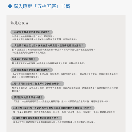
◆ 深入瞭解「五塗五磨」工藝