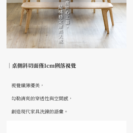
｜
桌側斜切面僅1cm俐落視覺
視覺纖薄優美，
勾勒清爽的穿透性與空間感，
創造現代家具洗鍊的語彙。