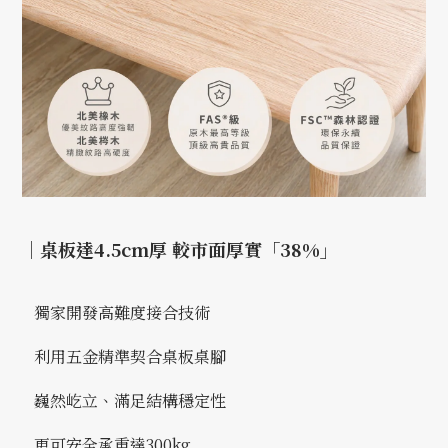
｜桌板達4.5cm厚 較市面厚實「38%」
獨家開發高難度接合技術
利用五金精準契合桌板桌腳
巍然屹立、滿足結構穩定性
更可安全承重達300kg