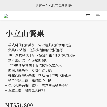
🎈雲林斗六門市全新開幕
🎈雲林斗六門市全新開幕
🎁 消費滿8萬享95折，滿12萬享9折優惠，部分商品除外
🎈雲林斗六門市全新開幕
小立山餐桌
– 義式現代設計美學｜雋永經典設計實用功能
– 北美FAS®級｜提供多種頂級板材選擇
– 38%厚實桌板｜結構穩定耐重，設計渾然天成
– 實木直拼板｜不易翹曲變形
– 1cm纖薄桌側面｜現代優雅視覺效果
– 曲面弧度桌緣｜舒適不留手痕
– 輕盈流線錐形桌腿｜創造時尚的現代藝術美
– 精準榫接工藝｜蘊藏匠心一隅
– 義大利原裝進口塗料｜業界同級最高等級
– 五塗五磨｜親膚恆久耐用
NT$51,800